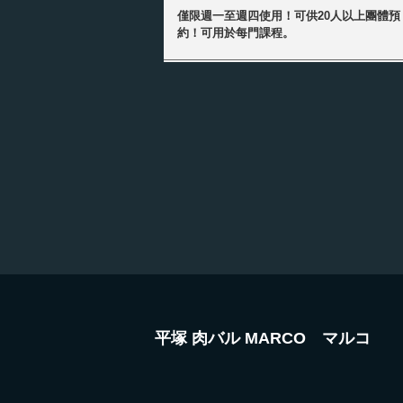
僅限週一至週四使用！可供20人以上團體預
約！可用於每門課程。
平塚 肉バル MARCO マルコ