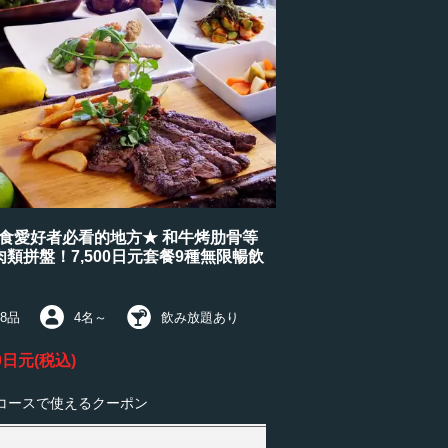
食愛好者必看的地方★ 和牛烤肋骨等
肉類拼盤！7,500日元套餐9種無限暢飲
8品
4名
～
飲み放題あり
0日元
(税込)
コースで使えるクーポン