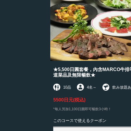
★5,500日圓套餐，內含MARCO牛排
道菜品及無限暢飲★
10品
4名
～
飲み放題
5500日元
(税込)
*每人另加1,100日圓即可暢飲3小時！
このコースで使えるクーポン