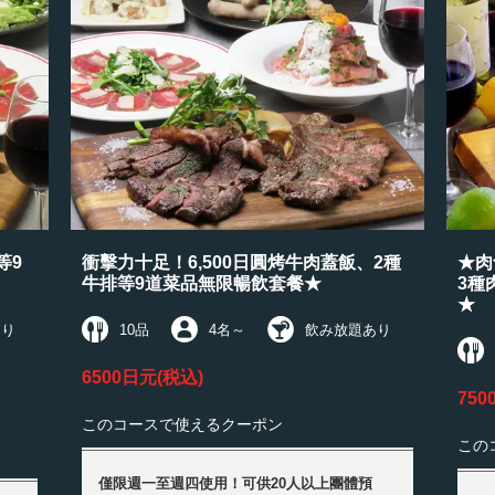
等9
衝擊力十足！6,500日圓烤牛肉蓋飯、2種
★肉
牛排等9道菜品無限暢飲套餐★
3種
★
あり
10品
4名
～
飲み放題あり
6500日元
(税込)
750
このコースで使えるクーポン
この
僅限週一至週四使用！可供20人以上團體預