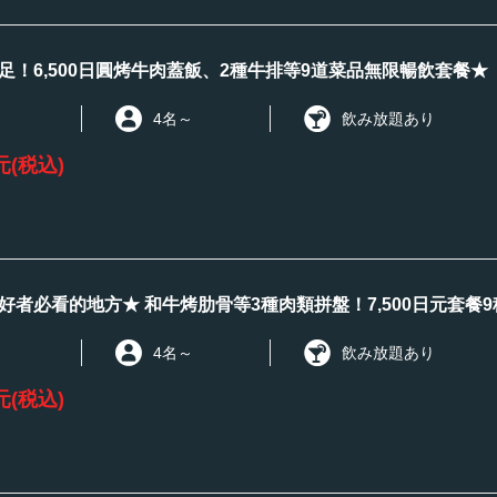
足！6,500日圓烤牛肉蓋飯、2種牛排等9道菜品無限暢飲套餐★
4名
～
飲み放題あり
元
(税込)
好者必看的地方★ 和牛烤肋骨等3種肉類拼盤！7,500日元套餐
4名
～
飲み放題あり
元
(税込)