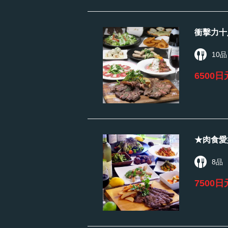
衝擊力十
10品
6500日
★肉食愛
8品
7500日