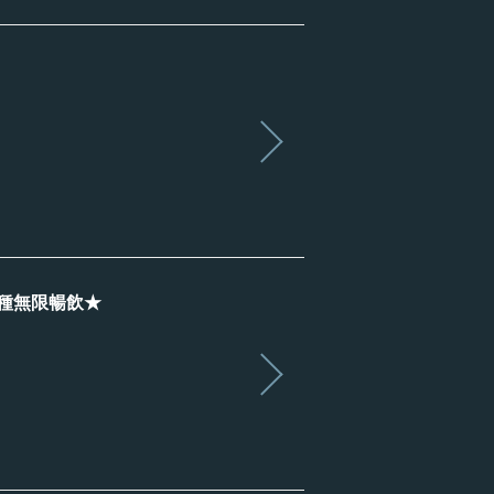
9種無限暢飲★