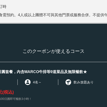
訂時
食需預約。4人或以上團體不可與其他門票或服務合併。不提供
このクーポンが使えるコース
00日圓套餐，內含MARCO牛排等9道菜品及無限暢飲★
4名
～
飲み放題あり
元
(税込)
,100日圓即可暢飲3小時！