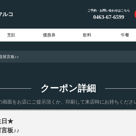
ご予約・お問い合わせはこちら
マルコ
0463-67-6599
烹飪
優惠券
飲料
午餐
送留言板♪♪
クーポン詳細
の画面をお店にご提示頂くか、印刷して来店時にお持ちくださ
生日★
言板♪♪