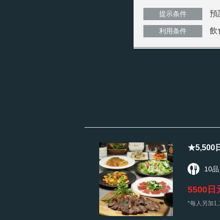
預
提示条件
飲
利用条件
★5,5
10品
5500日
*每人另加1