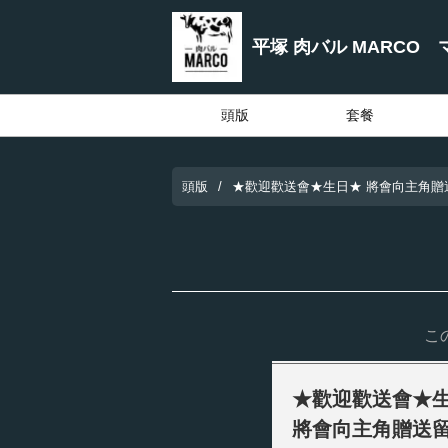
平塚 肉バル MARCO 
頭版
套餐
頭版
★歡迎歡送會★生日★ 將會向主角贈
こ
★歡迎歡送會★
將會向主角贈送留