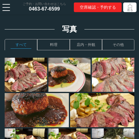
ご予約・お問い合わせはこちら
空席確認・予約する
0463-67-6599
送る
写真
すべて
料理
店内・外観
その他