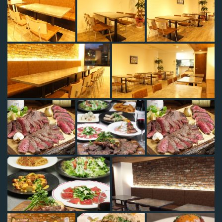
この店舗情報をシェアする
写真 | 平塚 肉バル MARCO マルコ
神奈川県平塚市代官町８－６ ライオンズマンション平塚代官町第
２ １Ｆ
https://nikubarumaruko.owst.jp/gallery
お店情報をコピー
閉じる