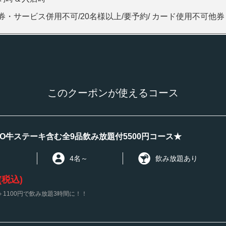
券・サービス併用不可/20名様以上/要予約/ カード使用不可他
このクーポンが使えるコース
CO牛ステーキ含む全9品飲み放題付5500円コース★
4名
～
飲み放題あり
(税込)
1100円で飲み放題3時間に！！