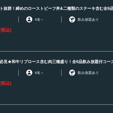
ト抜群！締めのローストビーフ丼&二種類のステーキ含む全9品
4名
～
飲み放題あり
(税込)
必見★和牛リブロース含む肉三種盛り！全9品飲み放題付コース7
4名
～
飲み放題あり
(税込)