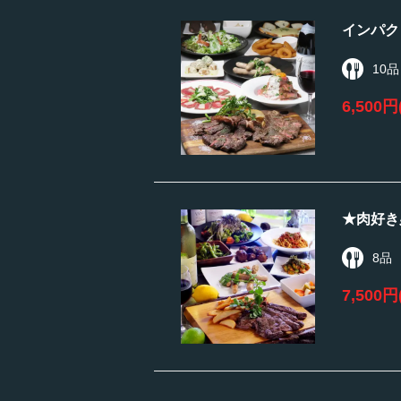
インパク
10品
6,500円
★肉好き
8品
7,500円