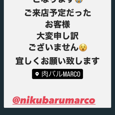
この店舗情報をシェアする
本日のランチタイムお休みとなります。 | 平塚 肉バル
MARCO マルコ
神奈川県平塚市代官町８－６ ライオンズマンション平塚代官町第
２ １Ｆ
https://nikubarumaruko.owst.jp/blogs/3395397
お店情報をコピー