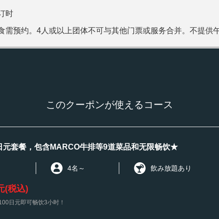
订时
食需预约。4人或以上团体不可与其他门票或服务合并。不提供
このクーポンが使えるコース
00日元套餐，包含MARCO牛排等9道菜品和无限畅饮★
4名
～
飲み放題あり
元
(税込)
,100日元即可畅饮3小时！