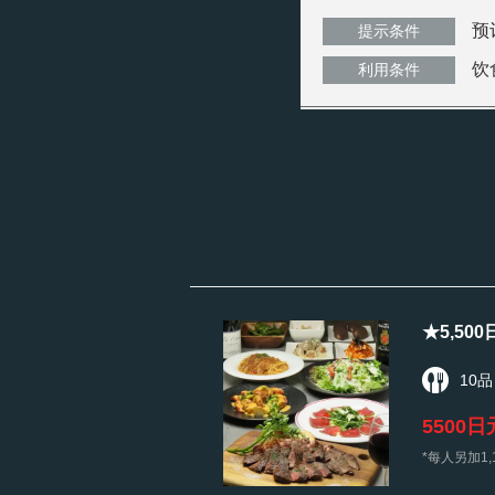
预
提示条件
饮
利用条件
★5,5
10品
5500日
*每人另加1