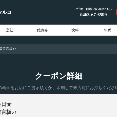
ご予約・お問い合わせはこちら
マルコ
0463-67-6599
烹饪
优惠券
饮料
午餐
送留言板♪♪
クーポン詳細
の画面をお店にご提示頂くか、印刷して来店時にお持ちくださ
生日★
言板♪♪