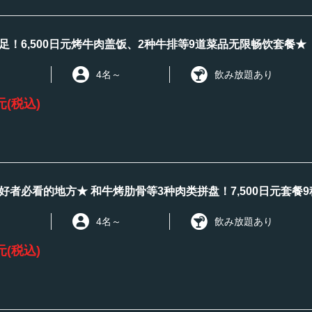
足！6,500日元烤牛肉盖饭、2种牛排等9道菜品无限畅饮套餐★
4名
～
飲み放題あり
元
(税込)
好者必看的地方★ 和牛烤肋骨等3种肉类拼盘！7,500日元套餐
4名
～
飲み放題あり
元
(税込)