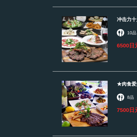
冲击力十
10品
6500日
★肉食爱
8品
7500日