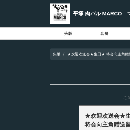
平塚 肉バル MARCO 
头版
套餐
头版
★欢迎欢送会★生日★ 将会向主角赠
こ
★欢迎欢送会★
将会向主角赠送留