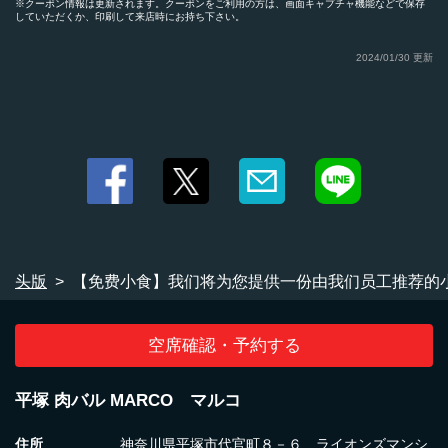
クーポン情報は更新されます。クーポンをご利用の方は、画面キャプチャ機能などで保存
していただくか、印刷して来店時にお持ち下さい。
この店舗情報をシェアする
2024/01/30 更新
【免费小食】我们将为您提供一份由我们员工推荐的小食♪♪ |
平塚 肉バル MARCO マルコ
神奈川県平塚市代官町８－６ ライオンズマンション平塚代官町第
２ １Ｆ
https://nikubarumaruko.owst.jp/coupons/2046218
お店情報をコピー
头版
【免费小食】我们将为您提供一份由我们员工推荐的小
空席確認・予約する
閉じる
平塚 肉バル MARCO マルコ
住所
神奈川県平塚市代官町８－６ ライオンズマンシ