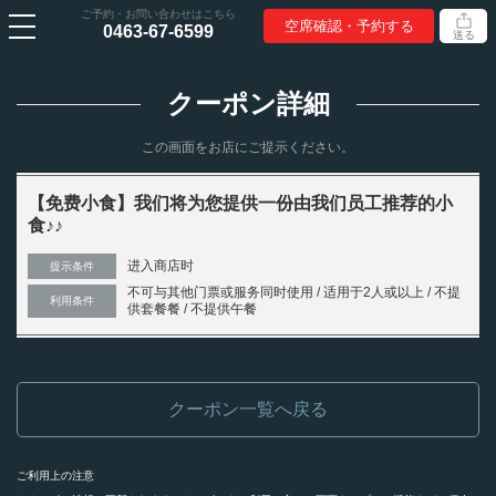
ご予約・お問い合わせはこちら
空席確認・予約する
0463-67-6599
送る
クーポン詳細
この画面をお店にご提示ください。
【免费小食】我们将为您提供一份由我们员工推荐的小
食♪♪
进入商店时
提示条件
不可与其他门票或服务同时使用 / 适用于2人或以上 / 不提
利用条件
供套餐餐 / 不提供午餐
クーポン一覧へ戻る
ご利用上の注意